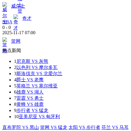
威尔士
奇才
NBA
0
-
0
2025-11-17 07:00
篮网
热点新闻
1
尼克斯 VS 灰熊
2
以色列 VS 摩尔多瓦
3
斯洛伐克 VS 北爱尔兰
4
爵士 VS 老鹰
5
英格兰 VS 塞尔维亚
6
雄鹿 VS 湖人
7
雷霆 VS 勇士
8
黄蜂 VS 雄鹿
9
步行者 VS 猛龙
10
亚美尼亚 VS 匈牙利
直布罗陀 VS 黑山
篮网 VS 猛龙
太阳 VS 步行者
芬兰 VS 马耳