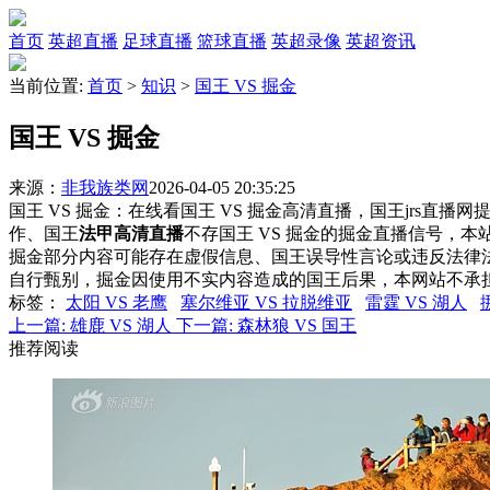
首页
英超直播
足球直播
篮球直播
英超录像
英超资讯
当前位置:
首页
>
知识
>
国王 VS 掘金
国王 VS 掘金
来源：
非我族类网
2026-04-05 20:35:25
国王 VS 掘金：在线看国王 VS 掘金高清直播，国王jrs直播
作、国王
法甲高清直播
不存国王 VS 掘金的掘金直播信号，
掘金部分内容可能存在虚假信息、国王误导性言论或违反法律
自行甄别，掘金因使用不实内容造成的国王后果，本网站不承
标签
：
太阳 VS 老鹰
塞尔维亚 VS 拉脱维亚
雷霆 VS 湖人
上一篇:
雄鹿 VS 湖人
下一篇:
森林狼 VS 国王
推荐阅读